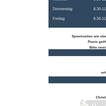
Donnerstag
8.30-11
Freitag
8.30-11
Sprechzeiten wie ob
Praxis geö
Bitte vere
sch
Chris