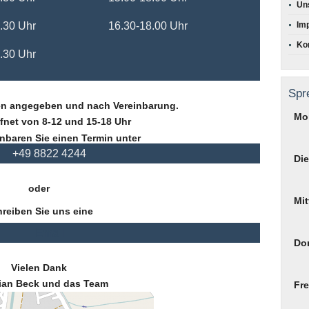
Un
.30 Uhr
16.30-18.00 Uhr
Im
Kon
.30 Uhr
Spr
en angegeben und nach Vereinbarung.
Mo
ffnet von 8-12 und 15-18 Uhr
inbaren Sie einen Termin unter
+49 8822 4244
Di
oder
Mi
reiben Sie uns eine
Email
Do
Vielen Dank
tian Beck und das Team
Fre