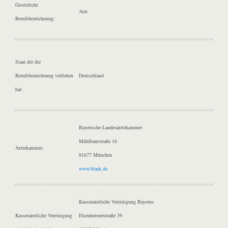
Gesetzliche
Arzt
Berufsbezeichnung:
Staat der die
Berufsbezeichnung verliehen
Deutschland
hat:
Bayerische Landesärztekammer
Mühlbaurstraße 16
Ärztekammer:
81677 München
www.blaek.de
Kassenärztliche Vereinigung Bayerns
Kassenärztliche Vereinigung
Elsenheimerstraße 39